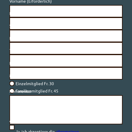
Vorname
(Erforderlich)
Nachname
(Erforderlich)
Strasse & Nr.
(Erforderlich)
PLZ & Ort
(Erforderlich)
Telefon
E-Mail
(Erforderlich)
Mitgliedsart
(Erforderlich)
Einzelmitglied Fr. 30
Familienmitglied Fr. 45
Kommentar
AGB (diemtigtal.ch/agb)
(Erforderlich)
Ja, ich akzeptiere die
allgemeinen