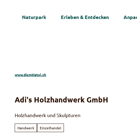
Z
u
Naturpark
Erleben & Entdecken
Anpac
m
I
n
h
a
l
t
www.diemtigtal.ch
Adi's Holzhandwerk GmbH
Holzhandwerk und Skulpturen
Handwerk
Einzelhandel