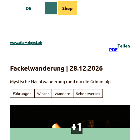
Z
DE
Shop
u
Webcams
Informationen
Suche
Menü
m
I
n
h
a
www.diemtigtal.ch
Teilen
l
PDF
t
Fackelwanderung | 28.12.2026
Mystische Nachtwanderung rund um die Grimmialp
Führungen
Winter
Wandern
Sehenswertes