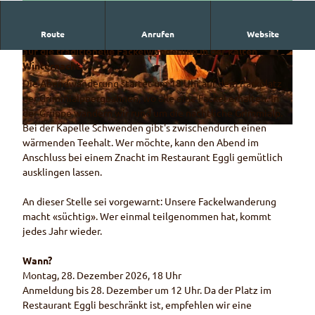
Route
Anrufen
Website
Lass das alte Jahr gemütlich ausklingen und begleite uns
auf die traditionelle Fackelwanderung in der kalten
© Naturpark Diemtigtal - Rahel Mazenauer
© Rahel Mazenauer
Winternacht.
Die Abendwanderung startet um 18 Uhr auf dem Parkplatz
der Grimmialpbergbahnen, wo alle eine Fackel erhalten. In
der Gruppe wandern wir rund um die nächtliche Grimmialp.
Bei der Kapelle Schwenden gibt's zwischendurch einen
© Naturpark Diemtigtal - Rahel Mazenauer
wärmenden Teehalt. Wer möchte, kann den Abend im
Anschluss bei einem Znacht im Restaurant Eggli gemütlich
ausklingen lassen.
An dieser Stelle sei vorgewarnt: Unsere Fackelwanderung
macht «süchtig». Wer einmal teilgenommen hat, kommt
jedes Jahr wieder.
Wann?
Montag, 28. Dezember 2026, 18 Uhr
Anmeldung bis 28. Dezember um 12 Uhr. Da der Platz im
Restaurant Eggli beschränkt ist, empfehlen wir eine