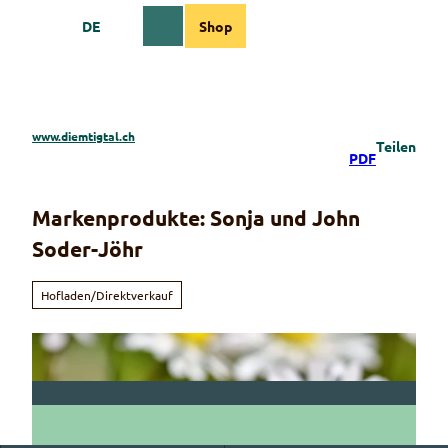
Z
DE
Shop
u
Webcams
Informationen
Suche
Menü
m
I
n
h
a
www.diemtigtal.ch
Teilen
l
PDF
t
Markenprodukte: Sonja und John
Soder-Jöhr
Hofladen/Direktverkauf