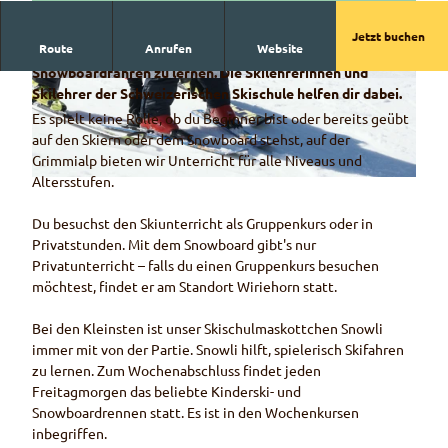
Jetzt buchen
Route
Anrufen
Website
Die Grimmialp ist ein wunderbarer Ort um Ski- und
Snowboardfahren zu lernen. Die Skilehrerinnen und
© Schweizer Skischule Grimmialp
© Schweizer Skischule Grimmialp
Skilehrer der Schweizerischen Skischule helfen dir dabei.
Es spielt keine Rolle, ob du Beginner bist oder bereits geübt
auf den Skiern oder dem Snowboard stehst, auf der
Grimmialp bieten wir Unterricht für alle Niveaus und
Altersstufen.
© Schweizer Skischule Grimmialp
Du besuchst den Skiunterricht als Gruppenkurs oder in
Privatstunden. Mit dem Snowboard gibt's nur
Privatunterricht – falls du einen Gruppenkurs besuchen
möchtest, findet er am Standort Wiriehorn statt.
Bei den Kleinsten ist unser Skischulmaskottchen Snowli
immer mit von der Partie. Snowli hilft, spielerisch Skifahren
zu lernen. Zum Wochenabschluss findet jeden
Freitagmorgen das beliebte Kinderski- und
Snowboardrennen statt. Es ist in den Wochenkursen
inbegriffen.