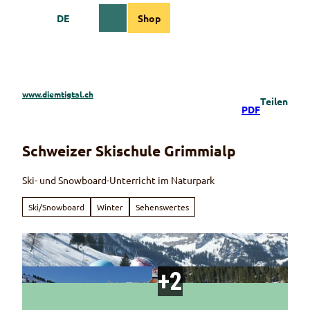
Z
DE
Shop
u
Webcams
Informationen
Suche
Menü
m
I
n
h
a
www.diemtigtal.ch
Teilen
l
PDF
t
Schweizer Skischule Grimmialp
Ski- und Snowboard-Unterricht im Naturpark
Ski/Snowboard
Winter
Sehenswertes