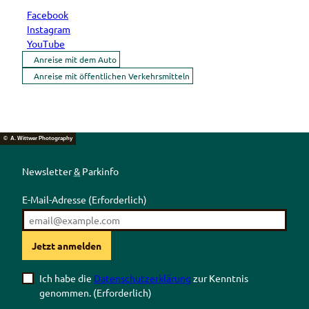
Facebook
Instagram
YouTube
Anreise mit dem Auto
Anreise mit öffentlichen Verkehrsmitteln
© A. Wittwer Photography
Newsletter
&
Parkinfo
E-Mail-Adresse
(Erforderlich)
Jetzt anmelden
Ich habe die
Datenschutzerklärung
zur Kenntnis
genommen.
(Erforderlich)