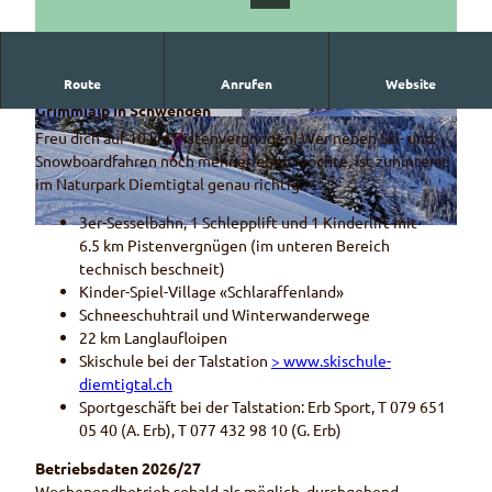
Route
Anrufen
Website
Ganz auf Familien zugeschnitten ist das Skigebiet
Grimmialp in Schwenden
© Pamela Uhlmann
© Pamela Uhlmann
Freu dich auf 10 km Pistenvergnügen! Wer neben Ski- und
Snowboardfahren noch mehr erleben möchte, ist zuhinterst
im Naturpark Diemtigtal genau richtig:
3er-Sesselbahn, 1 Schlepplift und 1 Kinderlift mit
© Pamela Ulmann
6.5 km Pistenvergnügen (im unteren Bereich
technisch beschneit)
Kinder-Spiel-Village «Schlaraffenland»
Schneeschuhtrail und Winterwanderwege
22 km Langlaufloipen
Skischule bei der Talstation
> www.skischule-
diemtigtal.ch
Sportgeschäft bei der Talstation: Erb Sport, T 079 651
05 40 (A. Erb), T 077 432 98 10 (G. Erb)
Betriebsdaten 2026/27
Wochenendbetrieb sobald als möglich, durchgehend