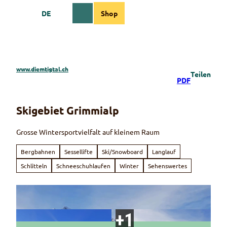
Z
DE
Shop
u
Webcams
Informationen
Suche
Menü
m
I
n
h
a
www.diemtigtal.ch
Teilen
l
PDF
t
Skigebiet Grimmialp
Grosse Wintersportvielfalt auf kleinem Raum
Bergbahnen
Sessellifte
Ski/Snowboard
Langlauf
Schlitteln
Schneeschuhlaufen
Winter
Sehenswertes