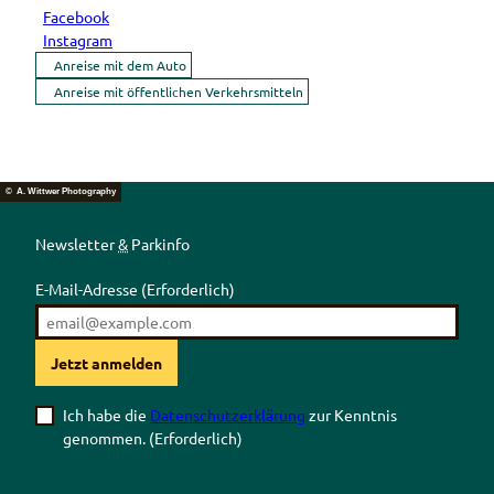
Facebook
Instagram
Anreise mit dem Auto
Anreise mit öffentlichen Verkehrsmitteln
© A. Wittwer Photography
Newsletter
&
Parkinfo
E-Mail-Adresse
(Erforderlich)
Jetzt anmelden
Ich habe die
Datenschutzerklärung
zur Kenntnis
genommen.
(Erforderlich)