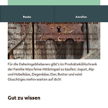
Route
Anrufen
Übe dich im Misten, Streuen, Füttern, Melken und
Streicheln der Tiere: Ein ganz besonderes Erlebnis für alle
Sinne.
Die Familie Wyss führt einen Bio-Landwirtschaftsbetrieb in
Schwenden. Die Kühe und Ziegen wechseln drei mal im Jahr
ihren Stall vom Talboden, zur Voralp bis hin zur
Sömmerungsalp. Auf Voranmeldung bist du jeweils morgens
© Beat Straubhaar / Naturpark Diemtigtal
und abends bei der täglichen Stallarbeit mit dabei.
© Pixabay
Für die Daheimgebliebenen gibt's im Produktekühlschrank
der Familie Wyss feine Mitbringsel zu kaufen: Jogurt, Alp-
und Hobelkäse, Ziegenkäse, Eier, Butter und «viel
Gluschtiges mehr» warten auf dich!
Gut zu wissen