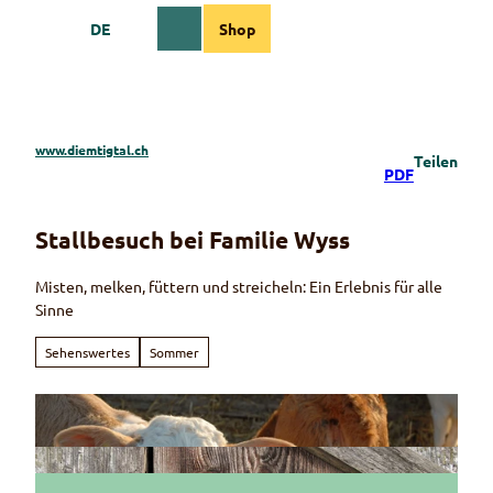
Z
DE
Shop
u
Webcams
Informationen
Suche
Menü
m
I
n
h
a
www.diemtigtal.ch
Teilen
l
PDF
t
Stallbesuch bei Familie Wyss
Misten, melken, füttern und streicheln: Ein Erlebnis für alle
Sinne
Sehenswertes
Sommer