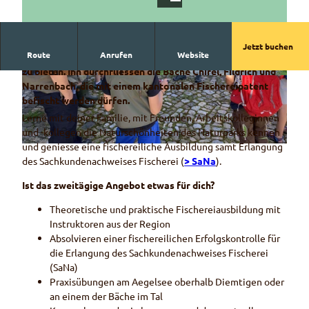
Jetzt buchen
Route
Anrufen
Website
Der Regionale Naturpark Diemtigtal hat viel wilde Natur
zu bieten. Ihn durchfliessen die Bäche Chirel, Fildrich und
T
T
Narrenbach, die mit einem kantonalen Fischereipatent
h
h
befischt werden dürfen.
e
e
Lerne mit deiner Familie, mit Freunden, Arbeitskolleginnen
o
o
und -kollegen die Naturschönheiten des Naturparks kennen
r
r
und geniesse eine fischereiliche Ausbildung samt Erlangung
T
i
i
des Sachkundenachweises Fischerei (
> SaNa
).
h
e
e
e
u
b
Ist das zweitägige Angebot etwas für dich?
o
n
l
r
Theoretische und praktische Fischereiausbildung mit
t
o
i
Instruktoren aus der Region
e
c
e
Absolvieren einer fischereilichen Erfolgskontrolle für
r
k
u
die Erlangung des Sachkundenachweises Fischerei
r
u
n
(SaNa)
i
n
t
Praxisübungen am Aegelsee oberhalb Diemtigen oder
c
t
e
an einem der Bäche im Tal
h
e