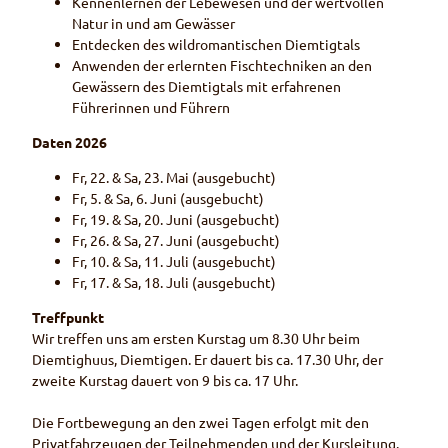
r
Kennenlernen der Lebewesen und der wertvollen
t
r
w
Natur in und am Gewässer
i
w
e
Entdecken des wildromantischen Diemtigtals
m
e
g
Anwenden der erlernten Fischtechniken an den
G
g
s
Gewässern des Diemtigtals mit erfahrenen
a
s
Führerinnen und Führern
s
t
Daten 2026
h
a
Fr, 22. & Sa, 23. Mai (ausgebucht)
u
Fr, 5. & Sa, 6. Juni (ausgebucht)
s
Fr, 19. & Sa, 20. Juni (ausgebucht)
B
Fr, 26. & Sa, 27. Juni (ausgebucht)
e
Fr, 10. & Sa, 11. Juli (ausgebucht)
r
Fr, 17. & Sa, 18. Juli (ausgebucht)
g
Treffpunkt
l
Wir treffen uns am ersten Kurstag um 8.30 Uhr beim
i
Diemtighuus, Diemtigen. Er dauert bis ca. 17.30 Uhr, der
zweite Kurstag dauert von 9 bis ca. 17 Uhr.
Die Fortbewegung an den zwei Tagen erfolgt mit den
Privatfahrzeugen der Teilnehmenden und der Kursleitung.