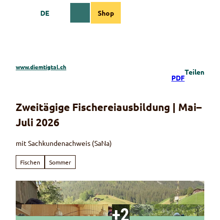
Z
DE
Shop
u
Webcams
Informationen
Suche
Menü
m
I
n
h
a
www.diemtigtal.ch
Teilen
l
PDF
t
Zweitägige Fischereiausbildung | Mai–
Juli 2026
mit Sachkundenachweis (SaNa)
Fischen
Sommer