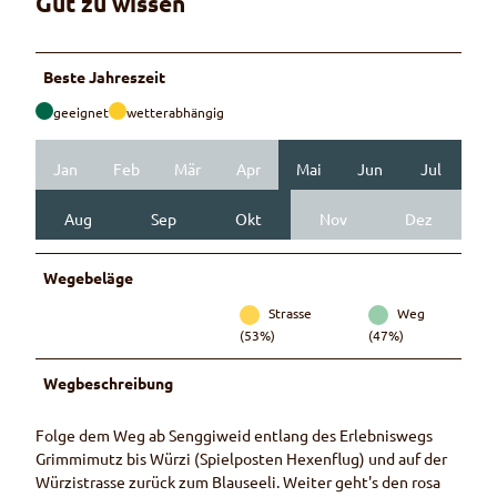
Gut zu wissen
Beste Jahreszeit
geeignet
wetterabhängig
Jan
Feb
Mär
Apr
Mai
Jun
Jul
Aug
Sep
Okt
Nov
Dez
Wegebeläge
Strasse
Weg
(53%)
(47%)
Wegbeschreibung
Folge dem Weg ab Senggiweid entlang des Erlebniswegs
Grimmimutz bis Würzi (Spielposten Hexenflug) und auf der
Würzistrasse zurück zum Blauseeli. Weiter geht's den rosa