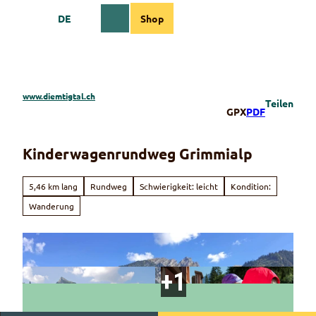
Z
DE
Shop
u
Webcams
Informationen
Suche
Menü
m
I
n
h
a
www.diemtigtal.ch
Teilen
l
GPX
PDF
t
Kinderwagenrundweg Grimmialp
5,46 km lang
Rundweg
Schwierigkeit: leicht
Kondition:
Wanderung