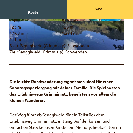
GPX
Route
1:45 h
5,46 km
© Naturpark Diemtigtal
© Martin Wymann / Naturpark Diemtigtal
123 m
123 m
1.163 m
1.274 m
111 m
Start: Senggiweid (Grimmialp), Schwenden
Ziel: Senggiweid (Grimmialp), Schwenden
© Céline Perren, Naturpark Diemtigtal
Die leichte Rundwanderung eignet sich ideal für einen
Sonntagsspaziergang mit deiner Familie. Die Spielposten
des Erlebniswegs Grimmimutz begeistern vor allem die
kleinen Wanderer.
Der Weg führt ab Senggiweid für ein Teilstück dem
Erlebnisweg Grimmimutz entlang. Auf der kurzen und
einfachen Strecke lösen Kinder ein Memory, beobachten im