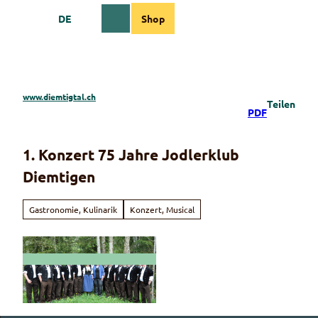
Z
DE
Shop
u
Webcams
Informationen
Suche
Menü
m
I
n
h
a
www.diemtigtal.ch
Teilen
l
PDF
t
1. Konzert 75 Jahre Jodlerklub
Diemtigen
Gastronomie, Kulinarik
Konzert, Musical
© Guidle.com