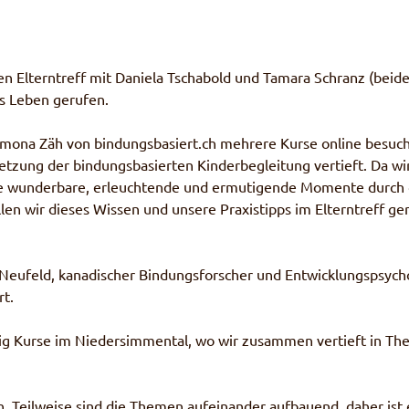
en Elterntreff mit Daniela Tschabold und Tamara Schranz (beid
ns Leben gerufen.
imona Zäh von bindungsbasiert.ch mehrere Kurse online besuc
zung der bindungsbasierten Kinderbegleitung vertieft. Da wi
ele wunderbare, erleuchtende und ermutigende Momente durch 
len wir dieses Wissen und unsere Praxistipps im Elterntreff ge
 Neufeld, kanadischer Bindungsforscher und Entwicklungspsych
rt.
ig Kurse im Niedersimmental, wo wir zusammen vertieft in T
. Teilweise sind die Themen aufeinander aufbauend, daher ist 