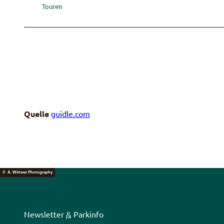
Touren
Quelle
guidle.com
© A. Wittwer Photography
Newsletter
&
Parkinfo