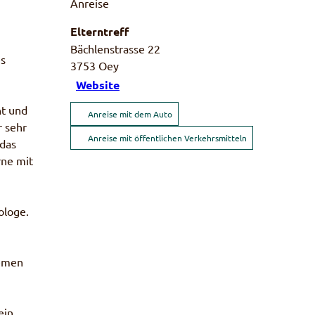
Anreise
Elterntreff
Bächlenstrasse 22
es
3753
Oey
Website
ht und
Anreise mit dem Auto
r sehr
Anreise mit öffentlichen Verkehrsmitteln
das
rne mit
ologe.
hemen
ein