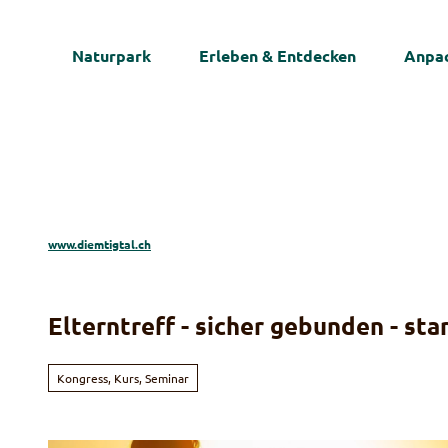
Z
u
Naturpark
Erleben & Entdecken
Anpac
m
I
n
h
a
l
t
www.diemtigtal.ch
Elterntreff - sicher gebunden - st
Kongress, Kurs, Seminar