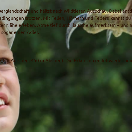
erglandschaft und hältst nach Wildtieren Ausschau. Dabei entd
edingungen trotzen. Mit Fellen, Hörnern und Federn kannst du 
ster Nähe erleben. Atme tief durch, lausche aufmerksam – und 
 sogar einen Adler.
50 m Aufstieg, 450 m Abstieg). Die Exkursion endet wieder be