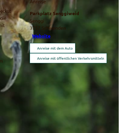
Anreise
eckst
Parkplatz Senggiweid
die
Senggi
mit
3757
Schwenden
Website
Anreise mit dem Auto
Anreise mit öffentlichen Verkehrsmitteln
im