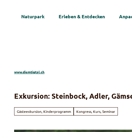
Z
u
Naturpark
Erleben & Entdecken
Anpac
m
I
n
h
a
l
t
www.diemtigtal.ch
Exkursion: Steinbock, Adler, Gäms
Gästeexkursion, Kinderprogramm
Kongress, Kurs, Seminar