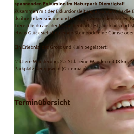
spannenden Exkursion im Naturpark Diemtigtal!
Zusammen mit der Exkursionsleitung erkundest du die B
du ihre Lebensräume und erfährst, wie sie den harten B
Tiere, die du aus der Ferne beobachtest, auch aus näch
etwas Glück siehst du einen Steinbock, eine Gämse oder
Ein Erlebnis, das Gross und Klein begeistert!
Mittlere Wanderung: 2.5 Std. reine Wanderzeit (8 km, 4
Parkplatz Senggiweid (Grimmialp).
Terminübersicht