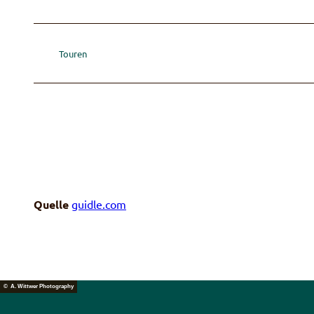
Touren
Quelle
guidle.com
© A. Wittwer Photography