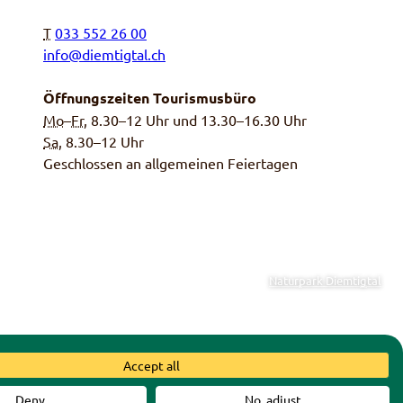
T
033 552 26 00
info@diemtigtal.ch
Öffnungszeiten Tourismusbüro
Mo
–
Fr
, 8.30–12 Uhr und 13.30–16.30 Uhr
Sa,
8.30–12 Uhr
Geschlossen an allgemeinen Feiertagen
Naturpark Diemtigtal
einde Diemtigen
|
Schweizer
Accept all
Deny
No, adjust