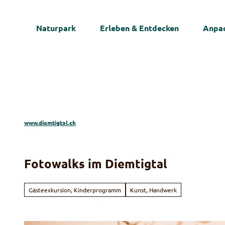
Z
u
Naturpark
Erleben & Entdecken
Anpac
m
I
n
h
a
l
t
www.diemtigtal.ch
Fotowalks im Diemtigtal
Gästeexkursion, Kinderprogramm
Kunst, Handwerk