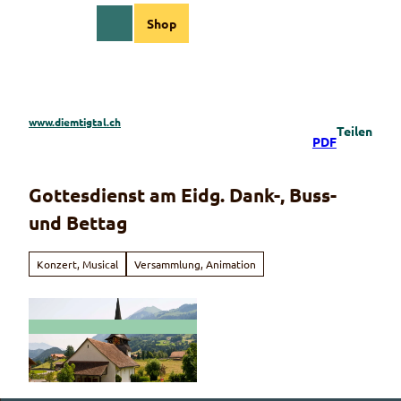
Z
Shop
u
Webcams
Informationen
Suche
Menü
m
I
n
h
a
www.diemtigtal.ch
Teilen
l
PDF
t
Gottesdienst am Eidg. Dank-, Buss-
und Bettag
Konzert, Musical
Versammlung, Animation
© Guidle.com