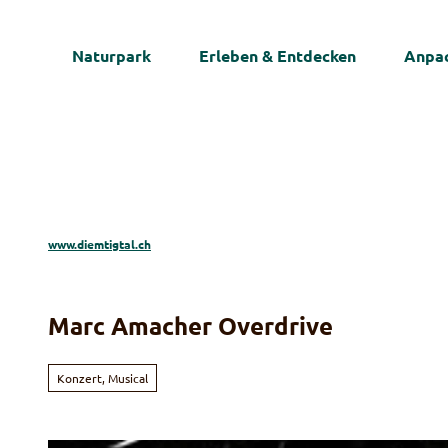
Z
u
Naturpark
Erleben & Entdecken
Anpac
m
I
n
h
a
l
t
www.diemtigtal.ch
Marc Amacher Overdrive
Konzert, Musical