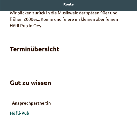
Route
Wie toll war doch diese Musik
Wir blicken zurück in die Musikwelt der späten 90er und
frühen 2000er... Komm und feiere im kleinen aber feinen
Höfli Pub in Oey.
Terminübersicht
Gut zu wissen
Ansprechpartner:in
Höfli-Pub