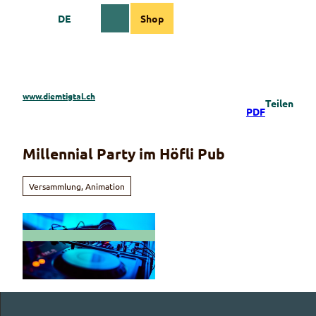
Z
DE
Shop
u
Webcams
Informationen
Suche
Menü
m
I
n
h
a
www.diemtigtal.ch
Teilen
l
PDF
t
Millennial Party im Höfli Pub
Versammlung, Animation
© Guidle.com