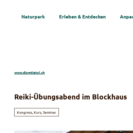
Z
u
Naturpark
Erleben & Entdecken
Anpac
m
I
n
h
a
l
t
www.diemtigtal.ch
Reiki-Übungsabend im Blockhaus
Kongress, Kurs, Seminar