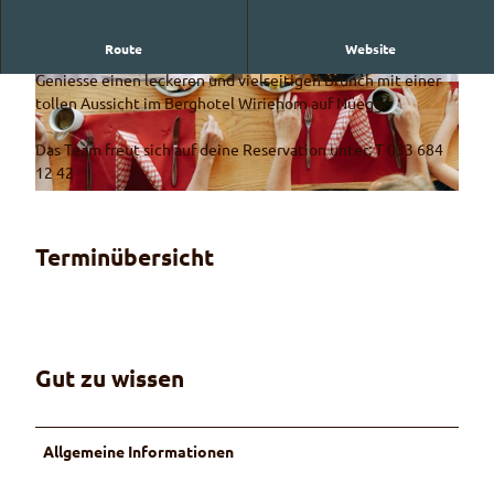
Route
Website
Zämä gniessä
Geniesse einen leckeren und vielseitigen Brunch mit einer
© Guidle.com
© Guidle.com
tollen Aussicht im Berghotel Wiriehorn auf Nüegg.
Das Team freut sich auf deine Reservation unter: T 033 684
12 42
© Guidle.com
Terminübersicht
Gut zu wissen
Allgemeine Informationen