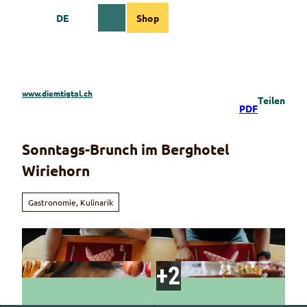
Z
DE
Shop
u
Webcams
Informationen
Suche
Menü
m
I
n
h
a
www.diemtigtal.ch
Teilen
l
PDF
t
Sonntags-Brunch im Berghotel
Wiriehorn
Gastronomie, Kulinarik