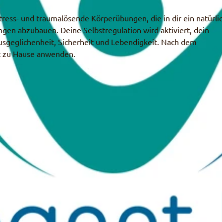
tress- und traumalösende Körperübungen, die in dir ein natürli
ungen abzubauen. Deine Selbstregulation wird aktiviert, dein
sgeglichenheit, Sicherheit und Lebendigkeit. Nach dem
t zu Hause anwenden.