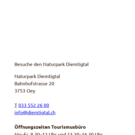
Besuche den Naturpark Diemtigtal
Naturpark Diemtigtal
Bahnhofstrasse 20
3753 Oey
T
033 552 26 00
info@diemtigtal.ch
Öffnungszeiten Tourismusbüro
Mo
–
Fr
, 8.30–12 Uhr und 13.30–16.30 Uhr