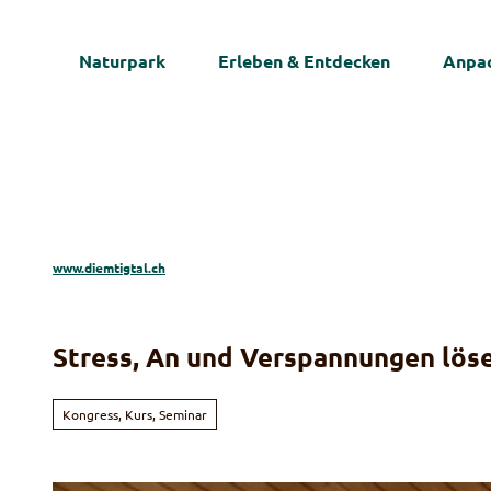
Z
u
Naturpark
Erleben & Entdecken
Anpac
m
I
n
h
a
l
t
www.diemtigtal.ch
Stress, An und Verspannungen lös
Kongress, Kurs, Seminar