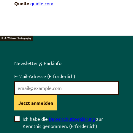
Quelle
guidle.com
© A. Wittwer Photography
Newsletter
&
Parkinfo
E-Mail-Adresse
(Erforderlich)
Jetzt anmelden
Ich habe die
Datenschutzerklärung
zur
Kenntnis genommen.
(Erforderlich)