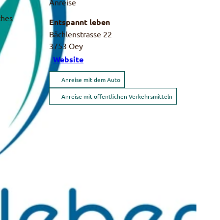
Anreise
ches
Entspannt leben
Bächlenstrasse 22
3753
Oey
Website
Anreise mit dem Auto
Anreise mit öffentlichen Verkehrsmitteln