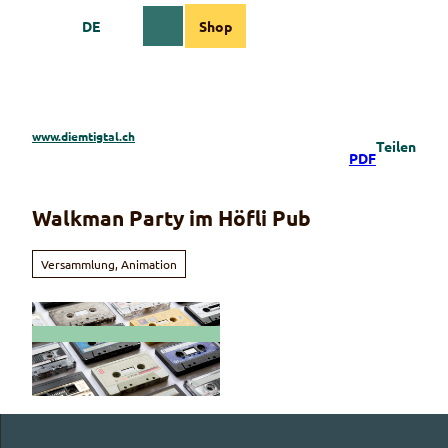
Z
DE
Shop
u
Webcams
Informationen
Suche
Menü
m
I
n
h
a
www.diemtigtal.ch
Teilen
l
PDF
t
Walkman Party im Höfli Pub
Versammlung, Animation
© Guidle.com