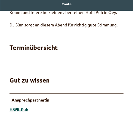
Route
Wie cool waren denn die 80er und 90er
Komm und feiere im kleinen aber feinen Höfli Pub in Oey.
DJ Süm sorgt an diesem Abend für richtig gute Stimmung.
Terminübersicht
Gut zu wissen
Ansprechpartner:in
Höfli-Pub