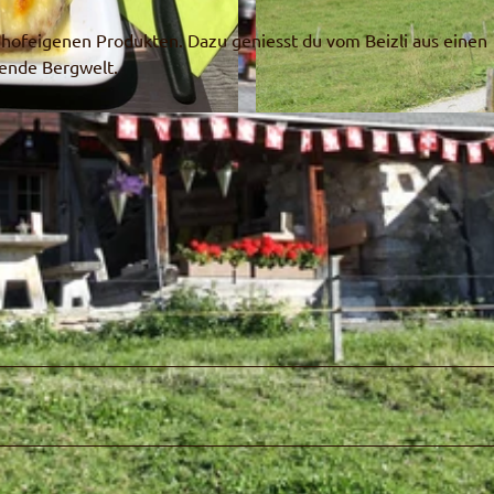
 hofeigenen Produkten. Dazu geniesst du vom Beizli aus einen
ende Bergwelt.
© Rinderalp