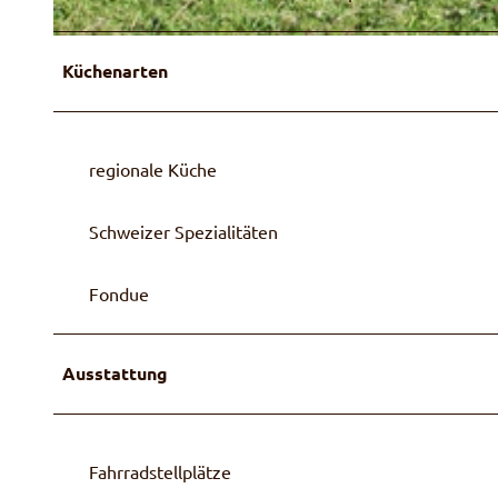
S
Küchenarten
e
n
n
h
regionale Küche
ü
t
Schweizer Spezialitäten
t
e
R
Fondue
i
n
d
Ausstattung
e
r
a
Fahrradstellplätze
l