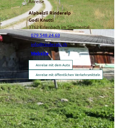
Anreise
Alpbeizli Rinderalp
Godi Knutti
3762
Erlenbach im Simmental
079 548 24 69
info@rinderalp.ch
Website
Anreise mit dem Auto
Anreise mit öffentlichen Verkehrsmitteln