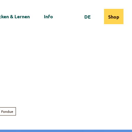
ken & Lernen
Info
DE
Shop
Webcams
Informationen
Suche
, Fondue