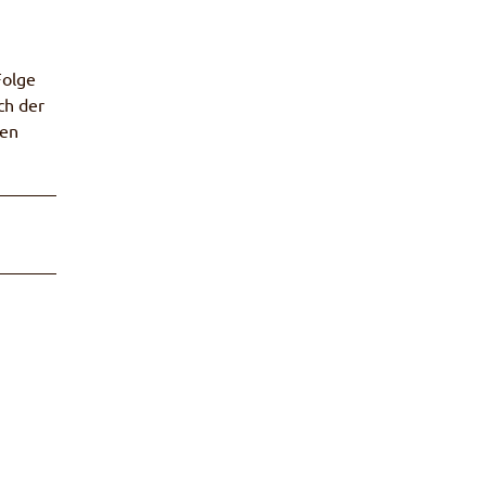
Folge
ch der
ten