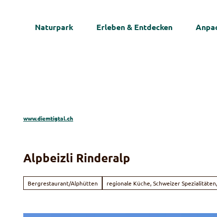
Z
u
Naturpark
Erleben & Entdecken
Anpac
m
I
n
h
a
l
t
www.diemtigtal.ch
Alpbeizli Rinderalp
Bergrestaurant/Alphütten
regionale Küche, Schweizer Spezialitäten