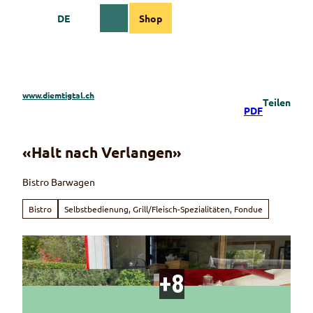
Z
DE
Shop
u
Webcams
Informationen
Suche
Menü
m
I
n
h
a
www.diemtigtal.ch
Teilen
l
PDF
t
«Halt nach Verlangen»
Bistro Barwagen
Bistro
Selbstbedienung, Grill/Fleisch-Spezialitäten, Fondue