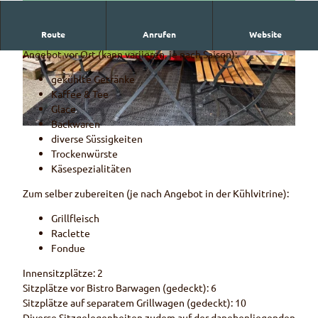
Route
Anrufen
Website
Bistro Barwagen in Selbstbedienung.
Angebot vor Ort (kann variieren, je nach Saison):
© Halt auf Verlangen
© Halt auf Verlangen
gekühlte Getränke
Kaffee & Tee
Glace
Backwaren
© Halt auf Verlangen
diverse Süssigkeiten
Trockenwürste
Käsespezialitäten
Zum selber zubereiten (je nach Angebot in der Kühlvitrine):
Grillfleisch
Raclette
Fondue
Innensitzplätze: 2
Sitzplätze vor Bistro Barwagen (gedeckt): 6
Sitzplätze auf separatem Grillwagen (gedeckt): 10
Diverse Sitzgelegenheiten zudem auf der danebenliegenden