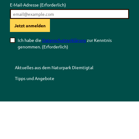
E-Mail-Adresse
(Erforderlich)
Jetzt anmelden
Ich habe die
Datenschutzerklärung
zur Kenntnis
genommen.
(Erforderlich)
Aktuelles aus dem Naturpark Diemtigtal
Tipps und Angebote
Z
Z
Z
Z
u
u
u
u
r
m
r
r