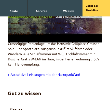
Jetzt bei
V
Deskline
Route
Anrufen
Website
Charmante 6.5-Zimmer-Ferienwohnung im 3. Stock des im
i
buchen
Jahr 1899 erbauten Hotel Kurhaus Grimmialp.
d
© Hotel Kurhaus Grimmialp
© Hotel Kurhaus Grimmialp
Freundliche Wohnung mit 5 Schlafzimmern mit
e
unterschiedlicher Anzahl Betten. Grosser Aufenthaltsraum
o
mit Küche. Lift im Haus.
a
Grosszügige Parkanlage um das Haus mit Grillplatz. Grosser
b
Spiel-und Sportplatz. Ausganspunkt fürs Skifahren oder
s
Wandern. Alle Schlafzimmer mit WC, 3 Schlafzimmer mit
p
Dusche. Gratis W-LAN im Haus, in der Ferienwohnung gibt's
i
kein Handyempfang.
e
l
> Attraktive Leistungen mit der NaturparkCard
e
n
Gut zu wissen
Eignung