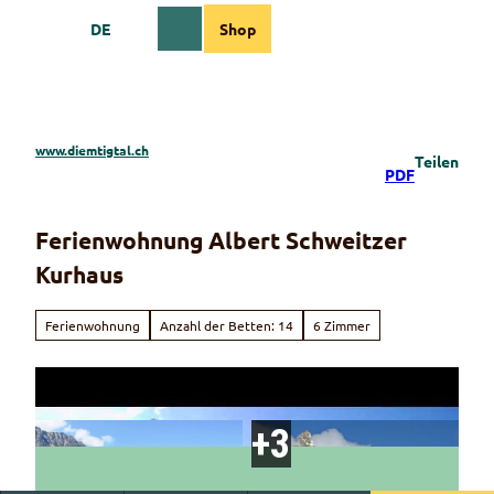
Z
DE
Shop
u
Webcams
Informationen
Suche
Menü
m
I
n
h
a
www.diemtigtal.ch
Teilen
l
PDF
t
Ferienwohnung Albert Schweitzer
Kurhaus
Ferienwohnung
Anzahl der Betten: 14
6 Zimmer