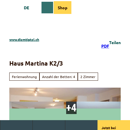
Z
DE
Shop
u
Webcams
Informationen
Suche
Menü
m
I
n
h
a
www.diemtigtal.ch
Teilen
l
PDF
t
Haus Martina K2/3
Ferienwohnung
Anzahl der Betten: 4
2 Zimmer
Jetzt bei