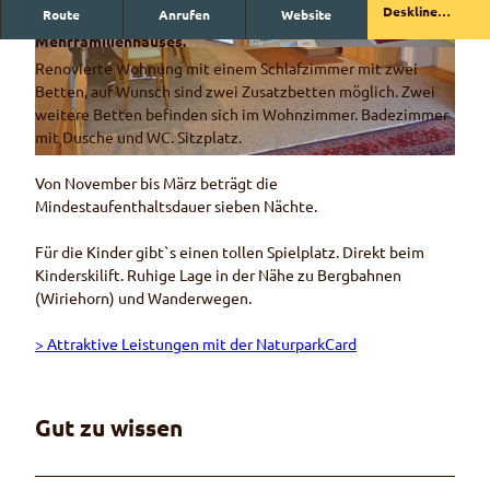
Deskline
Route
Anrufen
Website
Renovierte 2-Zimmer-Ferienwohnung im Parterre eines
buchen
Mehrfamilienhauses.
© Adrian Mani
© Werner Mani
Renovierte Wohnung mit einem Schlafzimmer mit zwei
Betten, auf Wunsch sind zwei Zusatzbetten möglich. Zwei
weitere Betten befinden sich im Wohnzimmer. Badezimmer
mit Dusche und WC. Sitzplatz.
© Adrian Mani
Von November bis März beträgt die
Mindestaufenthaltsdauer sieben Nächte.
Für die Kinder gibt`s einen tollen Spielplatz. Direkt beim
Kinderskilift. Ruhige Lage in der Nähe zu Bergbahnen
(Wiriehorn) und Wanderwegen.
> Attraktive Leistungen mit der NaturparkCard
Gut zu wissen