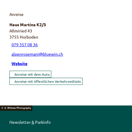
Anreise
Haus Martina K2/3
Allmiried 43
3755
Horboden
079 357 08 36
alpenrosemani@bluewin.ch
Website
Anreise mit dem Auto
Anreise mit öffentlichen Verkehrsmitteln
© A. Wittwer Photography
Newsletter
&
Parkinfo