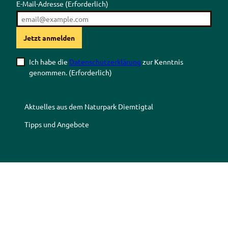
E-Mail-Adresse
(Erforderlich)
Jetzt anmelden
Ich habe die
Datenschutzerklärung
zur Kenntnis
genommen.
(Erforderlich)
Aktuelles aus dem Naturpark Diemtigtal
Tipps und Angebote
Z
Z
Z
Z
u
u
u
u
r
m
r
r