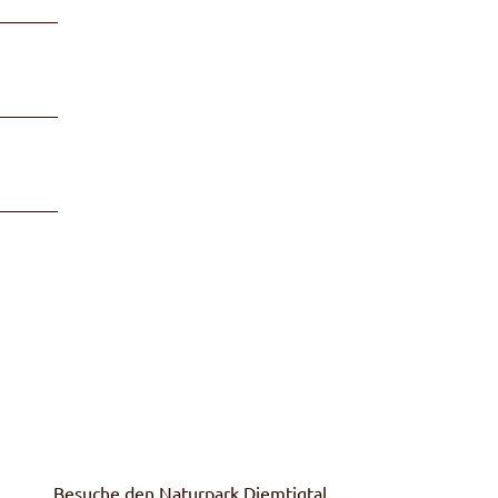
Besuche den Naturpark Diemtigtal