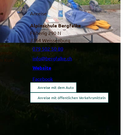
ne
Anreise
Alpinschule Bergfalke
Friberig 290 N
3764
Weissenburg
ouren
079 502 50 80
lgende
info@bergfalke.ch
em Kurs
Website
Facebook
Anreise mit dem Auto
Anreise mit öffentlichen Verkehrsmitteln