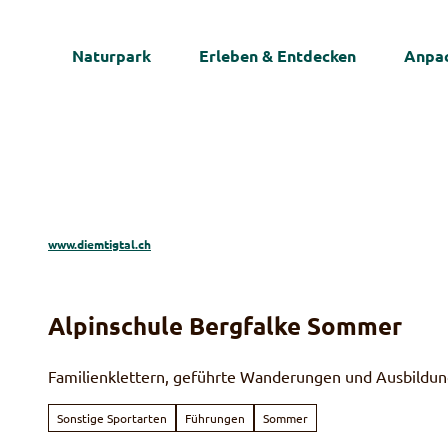
Z
u
Naturpark
Erleben & Entdecken
Anpac
m
I
n
h
a
l
t
www.diemtigtal.ch
Alpinschule Bergfalke Sommer
Familienklettern, geführte Wanderungen und Ausbildu
Sonstige Sportarten
Führungen
Sommer