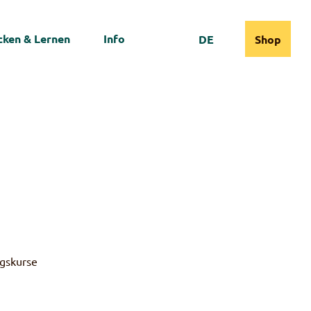
ken & Lernen
Info
DE
Shop
Webcams
Informationen
Suche
ngskurse