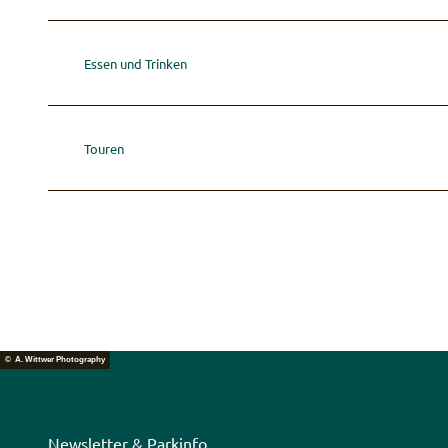
Essen und Trinken
Touren
© A. Wittwer Photography
Newsletter
&
Parkinfo