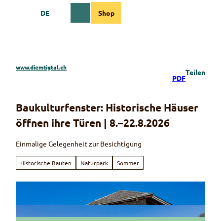
Z
DE
Shop
u
Webcams
Informationen
Suche
Menü
m
I
n
h
a
www.diemtigtal.ch
Teilen
l
PDF
t
Baukulturfenster: Historische Häuser
öffnen ihre Türen | 8.–22.8.2026
Einmalige Gelegenheit zur Besichtigung
Historische Bauten
Naturpark
Sommer