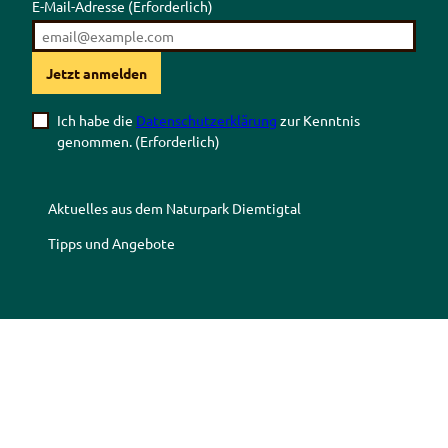
E-Mail-Adresse
(Erforderlich)
Jetzt anmelden
Ich habe die
Datenschutzerklärung
zur Kenntnis
genommen.
(Erforderlich)
Aktuelles aus dem Naturpark Diemtigtal
Tipps und Angebote
Z
Z
Z
Z
u
u
u
u
r
m
r
r