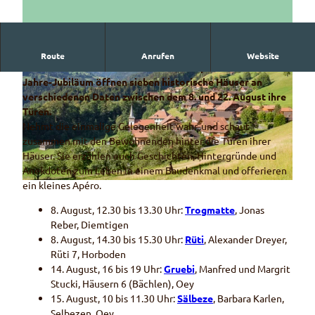
Die Gemeinde Diemtigen erhielt 1986 vom Schweizer
Route
Anrufen
Website
Heimatschutz den Henri-Louis-Wakkerpreis. Zum 40-
Jahre-Jubiläum öffnen sieben historische Häuser an
verschiedenen Daten zwischen dem 8. und 22. August ihre
Türen.
Nehmt die einmalige Gelegenheit wahr, und schaut
zusammen mit den Bewohnenden hinter die Türen ihrer
© WYMANNPhotography
Häuser. Sie erzählen euch Geschichten, Hintergründe und
Anekdoten zum Leben in einem Baudenkmal und offerieren
ein kleines Apéro.
© Martin Wymann
8. August, 12.30 bis 13.30 Uhr:
Trogmatte
, Jonas
Reber, Diemtigen
8. August, 14.30 bis 15.30 Uhr:
Rüti
, Alexander Dreyer,
Rüti 7, Horboden
14. August, 16 bis 19 Uhr:
Gruebi
, Manfred und Margrit
Stucki, Häusern 6 (Bächlen), Oey
15. August, 10 bis 11.30 Uhr:
Sälbeze
, Barbara Karlen,
Selbezen, Oey