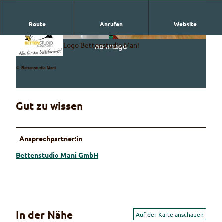
V
Route
Anrufen
Website
i
d
Logo Bettenstudio Mani
© Bettenstudio Mani
© Bettenstudio Mani
e
o
© Bettenstudio Mani
a
b
© Copyright for fallback preview image
s
Gut zu wissen
p
i
e
Ansprechpartner:in
l
Bettenstudio Mani GmbH
e
n
In der Nähe
Auf der Karte anschauen