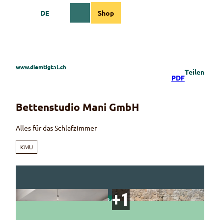
Z
DE
Shop
u
Webcams
Informationen
Suche
Menü
m
I
n
h
a
www.diemtigtal.ch
Teilen
l
PDF
t
Bettenstudio Mani GmbH
Alles für das Schlafzimmer
KMU