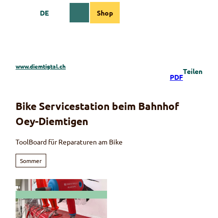
Z
DE
Shop
u
Webcams
Informationen
Suche
Menü
m
I
n
h
a
www.diemtigtal.ch
Teilen
l
PDF
t
Bike Servicestation beim Bahnhof
Oey-Diemtigen
ToolBoard für Reparaturen am Bike
Sommer