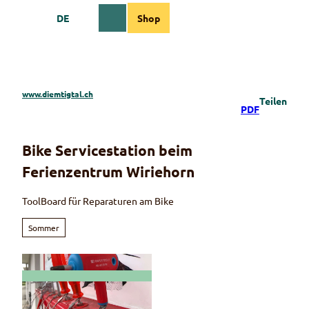
Z
DE
Shop
u
Webcams
Informationen
Suche
Menü
m
I
n
h
a
www.diemtigtal.ch
Teilen
l
PDF
t
Bike Servicestation beim
Ferienzentrum Wiriehorn
ToolBoard für Reparaturen am Bike
Sommer