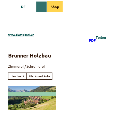
Z
DE
Shop
u
Webcams
Informationen
Suche
Menü
m
I
n
h
a
www.diemtigtal.ch
Teilen
l
PDF
t
Brunner Holzbau
Zimmerei / Schreinerei
Handwerk
Werksverkäufe
© Martin Wymann