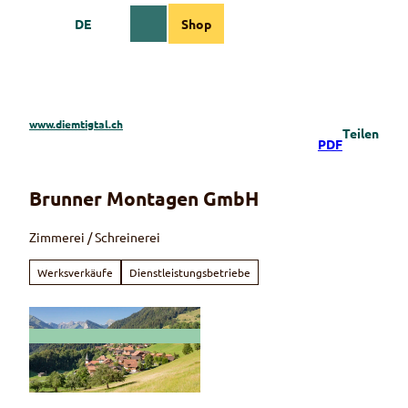
Z
DE
Shop
u
Webcams
Informationen
Suche
Menü
m
I
n
h
a
www.diemtigtal.ch
Teilen
l
PDF
t
Brunner Montagen GmbH
Zimmerei / Schreinerei
Werksverkäufe
Dienstleistungsbetriebe
© Martin Wymann