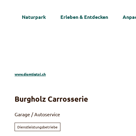
Z
u
Naturpark
Erleben & Entdecken
Anpac
m
I
n
h
a
l
t
www.diemtigtal.ch
Burgholz Carrosserie
Garage / Autoservice
Dienstleistungsbetriebe