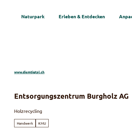
Z
u
Naturpark
Erleben & Entdecken
Anpac
m
I
n
h
a
l
t
www.diemtigtal.ch
Entsorgungszentrum Burgholz AG
Holzrecycling
Handwerk
KMU