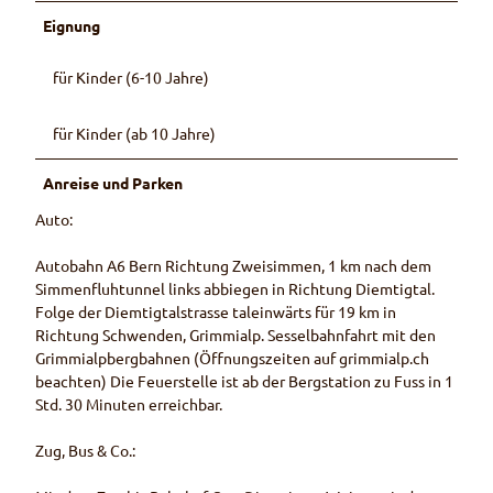
i
i
m
Eignung
m
t
G
m
T
r
für Kinder (6-10 Jahre)
i
o
i
J
i
m
u
für Kinder (ab 10 Jahre)
l
m
t
e
i
z
t
J
Anreise und Parken
-
t
u
Auto:
S
e
t
t
z
Autobahn A6 Bern Richtung Zweisimmen, 1 km nach dem
ü
-
Simmenfluhtunnel links abbiegen in Richtung Diemtigtal.
b
S
Folge der Diemtigtalstrasse taleinwärts für 19 km in
l
t
Richtung Schwenden, Grimmialp. Sesselbahnfahrt mit den
i
ü
Grimmialpbergbahnen (Öffnungszeiten auf grimmialp.ch
b
beachten) Die Feuerstelle ist ab der Bergstation zu Fuss in 1
l
Std. 30 Minuten erreichbar.
i
Zug, Bus & Co.: