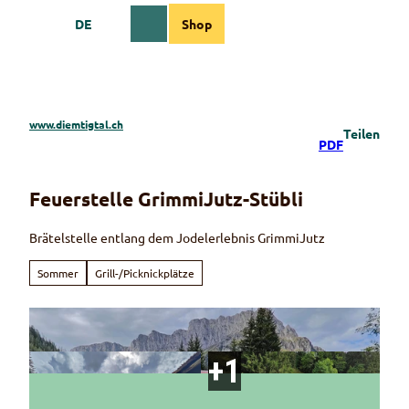
Z
DE
Shop
u
Webcams
Informationen
Suche
Menü
m
I
n
h
a
www.diemtigtal.ch
Teilen
l
PDF
t
Feuerstelle GrimmiJutz-Stübli
Brätelstelle entlang dem Jodelerlebnis GrimmiJutz
Sommer
Grill-/Picknickplätze