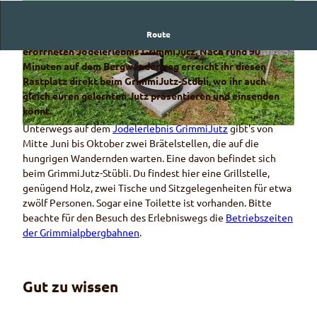
Route
Diese schöne Feuerstelle liegt am im September 2023
eröffneten Jodelerlebnis GrimmiJutz. Nach rund 90
G
T
Minuten auf dem Bergwanderweg erreicht ihr diesen
r
i
Rastplatz direkt beim GrimmiJutz-Stübli, wo ihr auch
i
s
gleich euren gelernten Jutz präsentieren und einsenden
m
c
könnt.
m
h
Unterwegs auf dem
Jodelerlebnis GrimmiJutz
gibt's von
F
i
g
Mitte Juni bis Oktober zwei Brätelstellen, die auf die
e
J
a
hungrigen Wandernden warten. Eine davon befindet sich
u
u
r
beim GrimmiJutz-Stübli. Du findest hier eine Grillstelle,
e
t
n
genügend Holz, zwei Tische und Sitzgelegenheiten für etwa
r
z
i
zwölf Personen. Sogar eine Toilette ist vorhanden. Bitte
s
-
t
beachte für den Besuch des Erlebniswegs die
Betriebszeiten
t
S
u
der Grimmialpbergbahnen
.
e
t
r
l
ü
e
l
b
n
e
Gut zu wissen
l
b
G
i
e
r
m
i