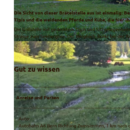
Die Sicht von dieser Brätelstelle aus ist einmalig:
Tipis und die weidenden Pferde und Kühe, die hier i
Die Grillstelle mit gedecktem Tisch und Sitzgelegenhei
Strasse zum Seebergsee. Der Bergbach direkt bei der Brä
© Naturpark Diemtigtal
Gut zu wissen
Anreise und Parken
Auto:
Autobahn A6 Bern Richtung Zweisimmen, 1 km nach de