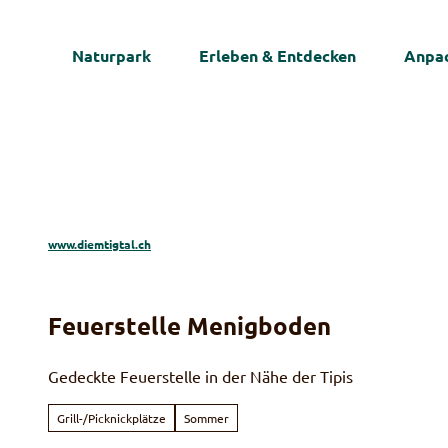
Z
u
Naturpark
Erleben & Entdecken
Anpac
m
I
n
h
a
l
t
www.diemtigtal.ch
Feuerstelle Menigboden
Gedeckte Feuerstelle in der Nähe der Tipis
Grill-/Picknickplätze
Sommer