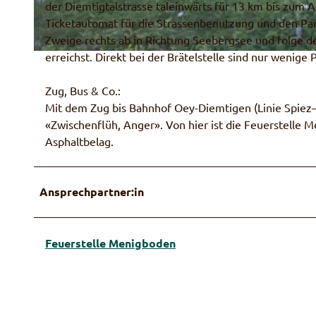
der Diemtigtalstrasse taleinwärts für 13 km bis zum 
Ticketautomat für die Strassenbenutzung und den Par
Zweige rechts ab in Richtung Seebergsee und folge dem
erreichst. Direkt bei der Brätelstelle sind nur wenige
© Rahel Mazenauer
Zug, Bus & Co.:
Mit dem Zug bis Bahnhof Oey-Diemtigen (Linie Spiez
«Zwischenflüh, Anger». Von hier ist die Feuerstelle 
Asphaltbelag.
Ansprechpartner:in
Feuerstelle Menigboden