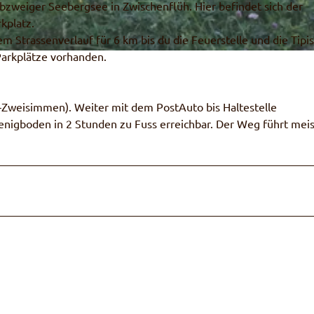
Abzweiger Seebergsee in Zwischenflüh. Hier befindet sich der
kplatz.
 Strassenverlauf für 6 km bis du die Feuerstelle und die Tipis
 Parkplätze vorhanden.
–Zweisimmen). Weiter mit dem PostAuto bis Haltestelle
Menigboden in 2 Stunden zu Fuss erreichbar. Der Weg führt mei