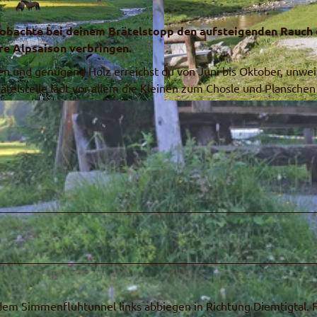
 Beobachte bei deinem Brätelstopp den aufsteigenden Rauch
hre Alpsaison verbringen.
ten und genügend Holz erreichst du von Juni bis Oktober, unwei
telstelle lädt vor allem die Kleinen zum Chosle und Planschen 
© Naturpark Diemtigtal
m Simmenfluhtunnel links abbiegen in Richtung Diemtigtal. 