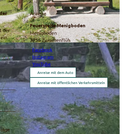
 der
Anreise
Feuerstelle Menigboden
t der
Menigboden
ein.
3756
Zwischenflüh
Facebook
Instagram
YouTube
Anreise mit dem Auto
Anreise mit öffentlichen Verkehrsmitteln
Folge