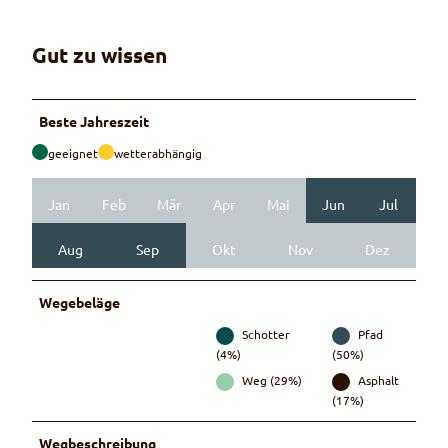
Gut zu wissen
Beste Jahreszeit
geeignet
wetterabhängig
Jan
Feb
Mär
Apr
Mai
Jun
Jul
Aug
Sep
Okt
Nov
Dez
Wegebeläge
Schotter
Pfad
(4%)
(50%)
Weg (29%)
Asphalt
(17%)
Wegbeschreibung