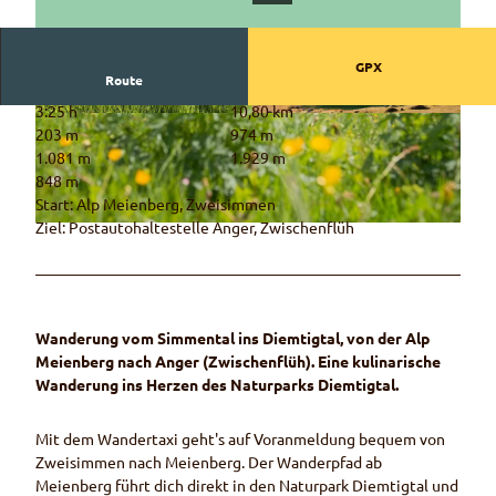
GPX
Route
3:25 h
10,80 km
© Céline Perren, Naturpark Diemtigtal
© Martin Wymann, Naturpark Diemtigtal
203 m
974 m
1.081 m
1.929 m
848 m
Start: Alp Meienberg, Zweisimmen
Ziel: Postautohaltestelle Anger, Zwischenflüh
© Martin Wymann, Naturpark Diemtigtal
Wanderung vom Simmental ins Diemtigtal, von der Alp
Meienberg nach Anger (Zwischenflüh). Eine kulinarische
Wanderung ins Herzen des Naturparks Diemtigtal.
Mit dem Wandertaxi geht's auf Voranmeldung bequem von
Zweisimmen nach Meienberg. Der Wanderpfad ab
Meienberg führt dich direkt in den Naturpark Diemtigtal und