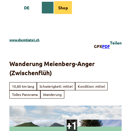
Z
DE
Shop
u
Webcams
Informationen
Suche
Menü
m
I
n
h
a
www.diemtigtal.ch
Teilen
l
GPX
PDF
t
Wanderung Meienberg-Anger
(Zwischenflüh)
10,80 km lang
Schwierigkeit: mittel
Kondition: mittel
Tolles Panorama
Wanderung