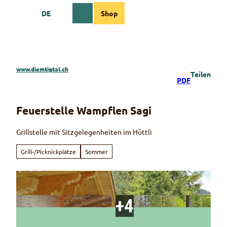
Z
DE
Shop
u
Webcams
Informationen
Suche
Menü
m
I
n
h
a
www.diemtigtal.ch
Teilen
l
PDF
t
Feuerstelle Wampflen Sagi
Grillstelle mit Sitzgelegenheiten im Hüttli
Grill-/Picknickplätze
Sommer