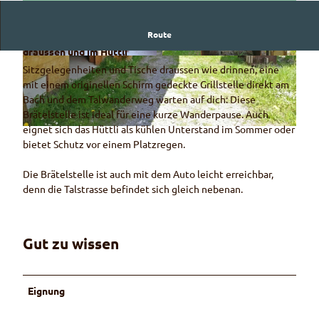
Route
Grillstelle von Brunner Holzbau mit Sitzgelegenheiten
draussen und im Hüttli
© Naturpark Diemtigtal - Rahel Mazenauer
© Naturpark Diemtigtal - Rahel Mazenauer
Sitzgelegenheiten und Tische draussen wie drinnen, eine
mit einem originellen Schirm gedeckte Grillstelle direkt am
Bach und dem Talwanderweg warten auf dich: Diese
Brätelstelle ist ideal für eine kurze Wanderpause. Auch
eignet sich das Hüttli als kühlen Unterstand im Sommer oder
© Naturpark Diemtigtal - Rahel Mazenauer
bietet Schutz vor einem Platzregen.
Die Brätelstelle ist auch mit dem Auto leicht erreichbar,
denn die Talstrasse befindet sich gleich nebenan.
Gut zu wissen
Eignung