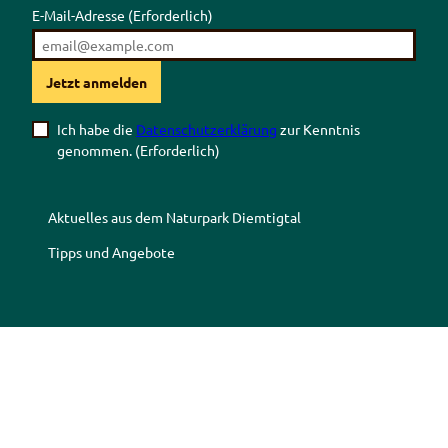
E-Mail-Adresse
(Erforderlich)
Jetzt anmelden
Ich habe die
Datenschutzerklärung
zur Kenntnis
genommen.
(Erforderlich)
Aktuelles aus dem Naturpark Diemtigtal
Tipps und Angebote
Z
Z
Z
Z
u
u
u
u
r
m
r
r