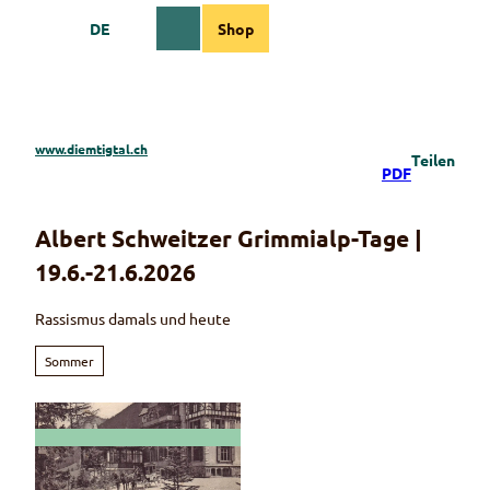
Z
DE
Shop
u
Webcams
Informationen
Suche
Menü
m
I
n
h
a
www.diemtigtal.ch
Teilen
l
PDF
t
Albert Schweitzer Grimmialp-Tage |
19.6.-21.6.2026
Rassismus damals und heute
Sommer