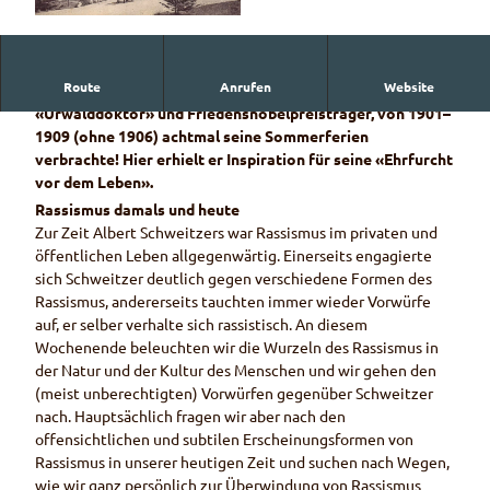
© Naturpark Diemtigtal
Route
Anrufen
Website
Auf zur Grimmialp, wo Albert Schweitzer (1875–1965),
«Urwalddoktor» und Friedensnobelpreisträger, von 1901–
1909 (ohne 1906) achtmal seine Sommerferien
verbrachte! Hier erhielt er Inspiration für seine «Ehrfurcht
vor dem Leben».
Rassismus damals und heute
Zur Zeit Albert Schweitzers war Rassismus im privaten und
öffentlichen Leben allgegenwärtig. Einerseits engagierte
sich Schweitzer deutlich gegen verschiedene Formen des
Rassismus, andererseits tauchten immer wieder Vorwürfe
auf, er selber verhalte sich rassistisch. An diesem
Wochenende beleuchten wir die Wurzeln des Rassismus in
der Natur und der Kultur des Menschen und wir gehen den
(meist unberechtigten) Vorwürfen gegenüber Schweitzer
nach. Hauptsächlich fragen wir aber nach den
offensichtlichen und subtilen Erscheinungsformen von
Rassismus in unserer heutigen Zeit und suchen nach Wegen,
wie wir ganz persönlich zur Überwindung von Rassismus