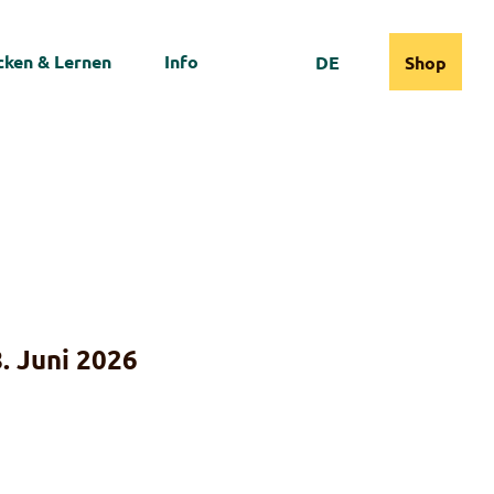
ken & Lernen
Info
DE
Shop
Webcams
Informationen
Suche
. Juni 2026