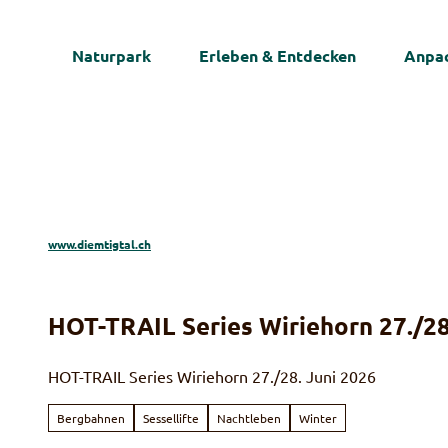
Z
u
Naturpark
Erleben & Entdecken
Anpac
m
I
n
h
a
l
t
www.diemtigtal.ch
HOT-TRAIL Series Wiriehorn 27./28
HOT-TRAIL Series Wiriehorn 27./28. Juni 2026
Bergbahnen
Sessellifte
Nachtleben
Winter