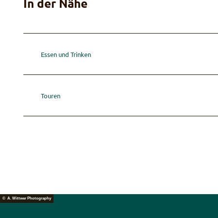
In der Nähe
Essen und Trinken
Touren
© A. Wittwer Photography