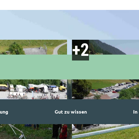
bung
Gut zu wissen
In