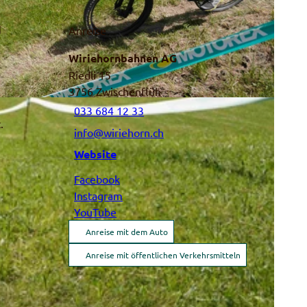
d
Anreise
Wiriehornbahnen AG
Riedli 15
3756
Zwischenflüh
033 684 12 33
t.
info@wiriehorn.ch
Website
Facebook
Instagram
YouTube
Anreise mit dem Auto
Anreise mit öffentlichen Verkehrsmitteln