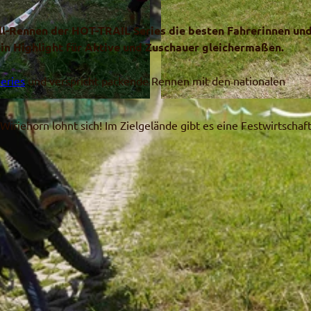
l-Rennen der HOT-TRAIL Series die besten Fahrerinnen un
ein Highlight für Aktive und Zuschauer gleichermaßen.
eries
und verspricht packende Rennen mit den nationalen
D
S
iriehorn lohnt sich! Im Zielgelände gibt es eine Festwirtschaf
C
0
1
9
7
7
.
J
P
G