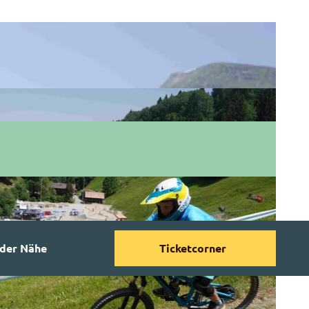
 der Nähe
Ticketcorner