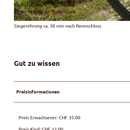
10:45 – 12:45 1. Rennlauf
13:00 – 15:00 2. Rennlauf
D
Siegerehrung ca. 30 min nach Rennschluss
S
C
0
2
6
Gut zu wissen
7
8
.
J
Preisinformationen
P
G
Preis Erwachsener: CHF 35.00
Preis Kind: CHF 22.00