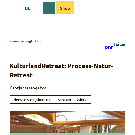
Z
DE
Shop
u
Webcams
Informationen
Suche
Menü
m
I
n
h
a
www.diemtigtal.ch
Teilen
l
PDF
t
KulturlandRetreat: Prozess-Natur-
Retreat
Ganzjahresangebot
Dienstleistungsbetriebe
Sommer
Winter