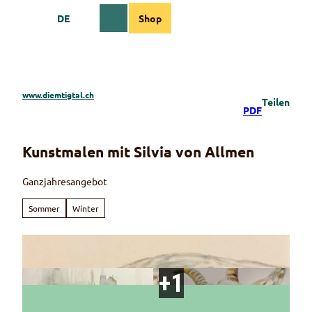
Z
DE
Shop
u
Webcams
Informationen
Suche
Menü
m
I
n
h
a
www.diemtigtal.ch
Teilen
l
PDF
t
Kunstmalen mit Silvia von Allmen
Ganzjahresangebot
Sommer
Winter