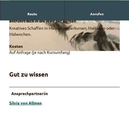
Route
Anrufen
Jeder kann schöpferisch tätig sein! Silvia von Allmen
entführt dich in die Welt der Farben
© Sylvia von Allmen
© Sylvia von Allmen
Kreatives Schaffen in Malschnupperkursen, Maltagen oder
Malwochen.
Kosten
Auf Anfrage (je nach Kursumfang)
© Sylvia von Allmen
Gut zu wissen
Ansprechpartner:in
Silvia von Allmen