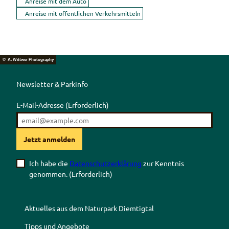
Anreise mit dem Auto
Anreise mit öffentlichen Verkehrsmitteln
© A. Wittwer Photography
Newsletter
&
Parkinfo
E-Mail-Adresse
(Erforderlich)
Jetzt anmelden
Ich habe die
Datenschutzerklärung
zur Kenntnis
genommen.
(Erforderlich)
Aktuelles aus dem Naturpark Diemtigtal
Tipps und Angebote