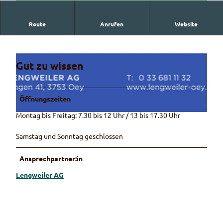
Route
Anrufen
Website
Lengweiler AG
Gut zu wissen
© Martin Wymann
Öffnungszeiten
Montag bis Freitag: 7.30 bis 12 Uhr / 13 bis 17.30 Uhr
© Lengweiler AG
Samstag und Sonntag geschlossen
Ansprechpartner:in
Lengweiler AG