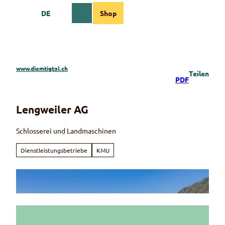
Z
DE
Shop
u
Webcams
Informationen
Suche
Menü
m
I
n
h
a
www.diemtigtal.ch
Teilen
l
PDF
t
Lengweiler AG
Schlosserei und Landmaschinen
Dienstleistungsbetriebe
KMU