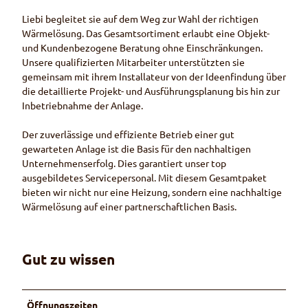
f
Liebi begleitet sie auf dem Weg zur Wahl der richtigen
t
Wärmelösung. Das Gesamtsortiment erlaubt eine Objekt-
d
und Kundenbezogene Beratung ohne Einschränkungen.
e
Unsere qualifizierten Mitarbeiter unterstützten sie
r
gemeinsam mit ihrem Installateur von der Ideenfindung über
N
die detaillierte Projekt- und Ausführungsplanung bis hin zur
a
Inbetriebnahme der Anlage.
t
u
Der zuverlässige und effiziente Betrieb einer gut
r
gewarteten Anlage ist die Basis für den nachhaltigen
Unternehmenserfolg. Dies garantiert unser top
ausgebildetes Servicepersonal. Mit diesem Gesamtpaket
bieten wir nicht nur eine Heizung, sondern eine nachhaltige
Wärmelösung auf einer partnerschaftlichen Basis.
Gut zu wissen
Öffnungszeiten