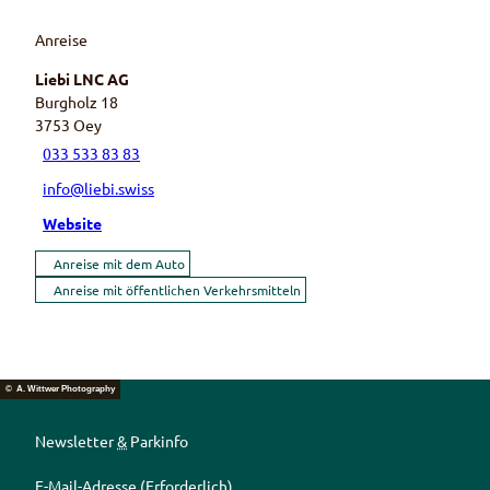
Anreise
Liebi LNC AG
Burgholz 18
3753
Oey
033 533 83 83
info@liebi.swiss
Website
Anreise mit dem Auto
Anreise mit öffentlichen Verkehrsmitteln
© A. Wittwer Photography
Newsletter
&
Parkinfo
E-Mail-Adresse
(Erforderlich)