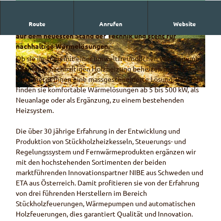
Route
Anrufen
Website
AUS LIEBI ZUR UMWELT:
Liebi entwickelt Wärmesysteme
auf dem neuesten Stand der Technik und steht für
H
W
nachhaltige Wärmelösungen.
e
ä
Ob sie ihr Haus mit einer umweltfreundlichen Wärmepumpe
i
r
oder einer nachhaltigen Holzheizung beheizen möchten,
z
m
Liebi bietet ihnen eine massgeschneiderte Lösung. Bei Liebi
e
e
finden sie komfortable Wärmelösungen ab 5 bis 500 kW, als
L
n
p
Neuanlage oder als Ergänzung, zu einem bestehenden
i
s
u
Heizsystem.
e
i
m
b
e
p
Die über 30 jährige Erfahrung in der Entwicklung und
i
m
e
Produktion von Stückholzheizkesseln, Steuerungs- und
L
i
n
Regelungssystem und Fernwärmeprodukten ergänzen wir
N
t
v
mit den hochstehenden Sortimenten der beiden
C
d
i
marktführenden Innovationspartner NIBE aus Schweden und
e
s
ETA aus Österreich. Damit profitieren sie von der Erfahrung
r
u
von drei führenden Herstellern im Bereich
K
Stückholzfeuerungen, Wärmepumpen und automatischen
r
Holzfeuerungen, dies garantiert Qualität und Innovation.
a