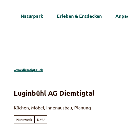
Z
u
Naturpark
Erleben & Entdecken
Anpac
m
I
n
h
a
l
t
www.diemtigtal.ch
Luginbühl AG Diemtigtal
Küchen, Möbel, Innenausbau, Planung
Handwerk
KMU