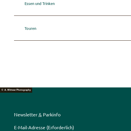
Essen und Trinken
i
e
m
t
Touren
i
g
t
a
l
© A. Wittwer Photography
Newsletter
&
Parkinfo
E-Mail-Adresse
(Erforderlich)