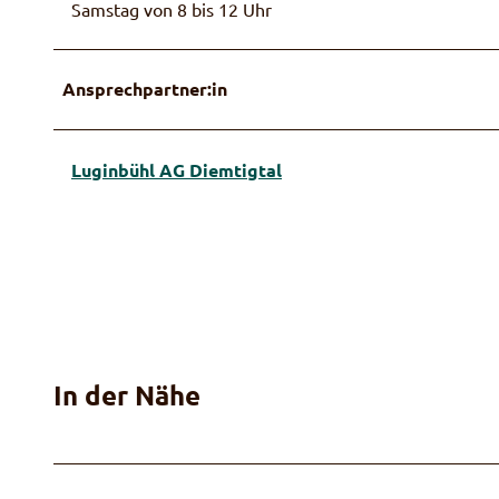
Samstag von 8 bis 12 Uhr
Ansprechpartner:in
© Luginbühl AG Diemtigtal
Luginbühl AG Diemtigtal
L
u
g
i
n
b
ü
h
In der Nähe
l
A
G
D