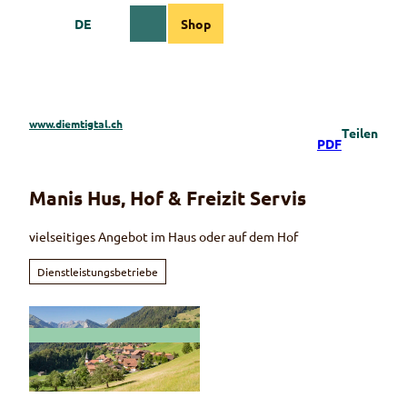
Z
DE
Shop
u
Webcams
Informationen
Suche
Menü
m
I
n
h
a
www.diemtigtal.ch
Teilen
l
PDF
t
Manis Hus, Hof & Freizit Servis
vielseitiges Angebot im Haus oder auf dem Hof
Dienstleistungsbetriebe
© Martin Wymann