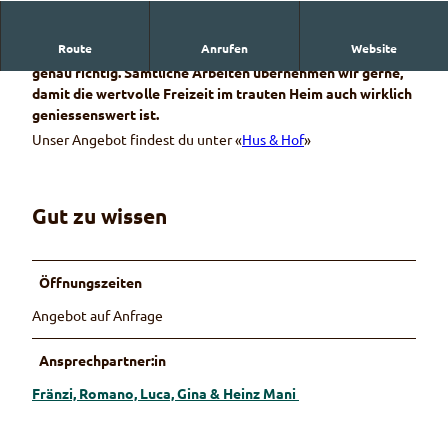
Route
Anrufen
Website
Du brauchst Hilfe im Haus oder auf dem Hof? Da sind wir
genau richtig. Sämtliche Arbeiten übernehmen wir gerne,
damit die wertvolle Freizeit im trauten Heim auch wirklich
geniessenswert ist.
Unser Angebot findest du unter «
Hus & Hof
»
Gut zu wissen
Öffnungszeiten
Angebot auf Anfrage
Ansprechpartner:in
Fränzi, Romano, Luca, Gina & Heinz Mani