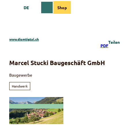
Z
DE
Shop
u
Webcams
Informationen
Suche
Menü
m
I
n
h
a
www.diemtigtal.ch
Teilen
l
PDF
t
Marcel Stucki Baugeschäft GmbH
Baugewerbe
Handwerk
© Martin Wymann