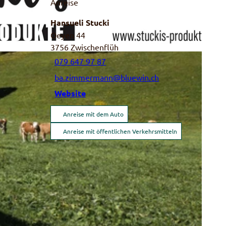
Anreise
Hansueli Stucki
Oeyen 44
3756
Zwischenflüh
079 647 97 87
ba.zimmermann@bluewin.ch
Website
Anreise mit dem Auto
Anreise mit öffentlichen Verkehrsmitteln