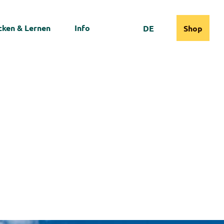
ken & Lernen
Info
DE
Shop
Webcams
Informationen
Suche