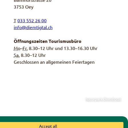
3753 Oey
T
033 552 26 00
info@diemtigtal.ch
Öffnungszeiten Tourismusbüro
Mo
–
Fr
, 8.30–12 Uhr und 13.30–16.30 Uhr
Sa,
8.30–12 Uhr
Geschlossen an allgemeinen Feiertagen
Naturpark Diemtigtal
einde Diemtigen
|
Schweizer
Accept all