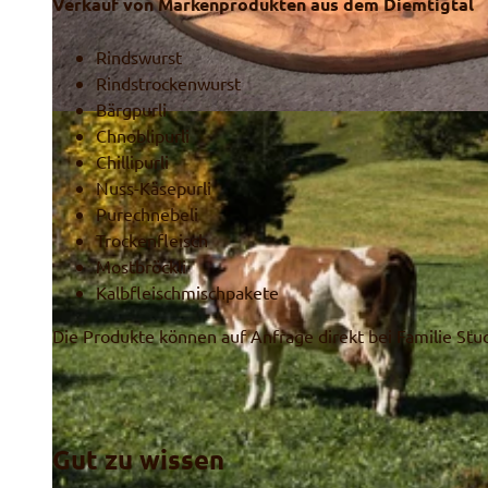
Verkauf von Markenprodukten aus dem Diemtigtal
Rindswurst
Rindstrockenwurst
Bärgpurli
© Stucki`s Produkte
Chnoblipurli
Chillipurli
Nuss-Käsepurli
Purechnebeli
Trockenfleisch
Mostbröckli
Kalbfleischmischpakete
Die Produkte können auf Anfrage direkt bei Familie St
Gut zu wissen