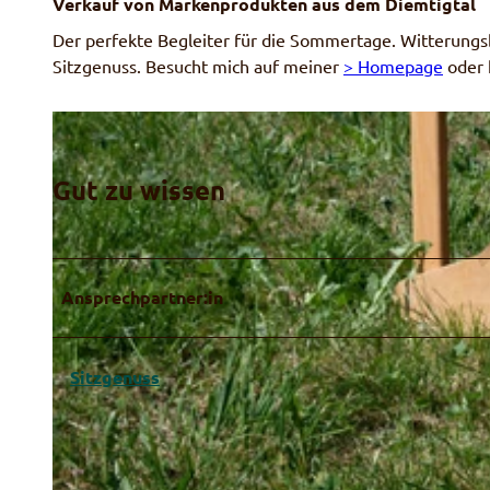
Verkauf von Markenprodukten aus dem Diemtigtal
Der perfekte Begleiter für die Sommertage. Witterungs
Sitzgenuss. Besucht mich auf meiner
> Homepage
oder 
© Sitzgenuss
Gut zu wissen
Ansprechpartner:in
Sitzgenuss