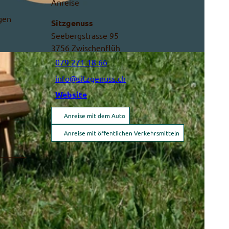
Anreise
gen
Sitzgenuss
Seebergstrasse 95
3756
Zwischenflüh
079 271 18 66
info@sitzgenuss.ch
Website
Anreise mit dem Auto
Anreise mit öffentlichen Verkehrsmitteln