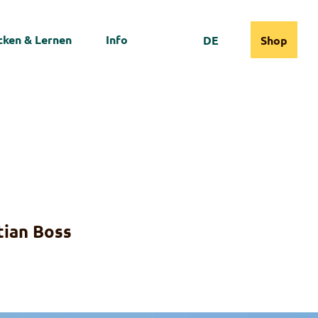
ken & Lernen
Info
DE
Shop
Webcams
Informationen
Suche
tian Boss