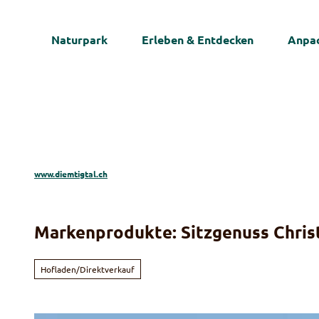
Z
u
Naturpark
Erleben & Entdecken
Anpac
m
I
n
h
a
l
t
www.diemtigtal.ch
Markenprodukte: Sitzgenuss Chris
Hofladen/Direktverkauf