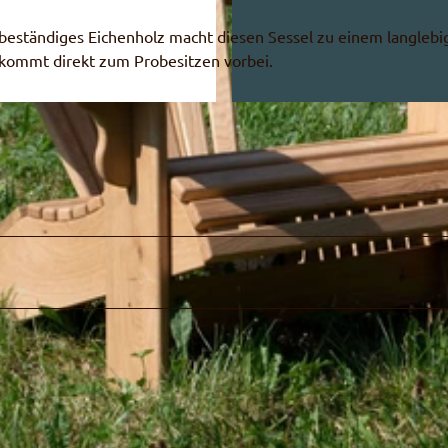
beständiges Eichenholz macht diesen Sessel zu einem langlebi
kommt direkt zum Probesitzen vorbei.
© Naturpark Diemtigtal