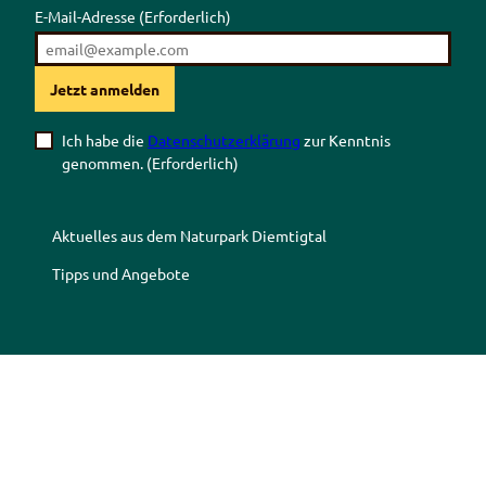
E-Mail-Adresse
(Erforderlich)
Jetzt anmelden
Ich habe die
Datenschutzerklärung
zur Kenntnis
genommen.
(Erforderlich)
Aktuelles aus dem Naturpark Diemtigtal
Tipps und Angebote
Z
Z
Z
Z
u
u
u
u
r
m
r
r